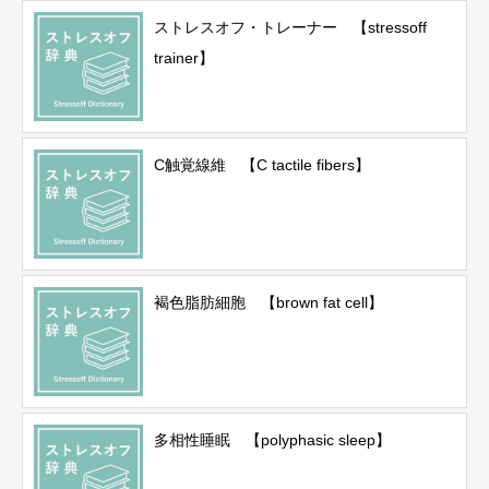
ストレスオフ・トレーナー 【stressoff
trainer】
C触覚線維 【C tactile fibers】
褐色脂肪細胞 【brown fat cell】
多相性睡眠 【polyphasic sleep】