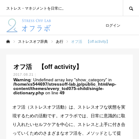
SEARCH
ストレス・マネジメントを日常に。
ログイン
ストレスオフ辞典
あ行
オフ活 【off activity】
ホーム
オフ活 【off activity】
2017.08.21
Warning
: Undefined array key "show_category" in
/home/xs544697/stressoff-lab.jp/public_html/wp-
content/themes/every_tcd075-child/single-
dictionary.php
on line
49
オフ活（ストレスオフ活動）は、ストレスオフな状態を実
現するための活動です。オフラボでは、日常に意識的に取
り入れたいセルフケアを中心に、ストレスと上手に付き合
っていくためのさまざまなオフ活を、メソッドとして提