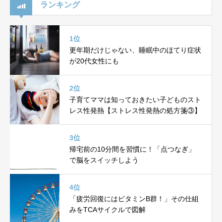
ランキング
1位
更年期だけじゃない、睡眠中のほてり症状
が20代女性にも
2位
子育てママは知っておきたい子どものスト
レス性発熱【ストレス性発熱の処方箋③】
3位
帰宅前の10分間を習慣に！「点つなぎ」
で脳をスイッチしよう
4位
「疲労回復にはビタミンB群！」その仕組
みをTCAサイクルで図解