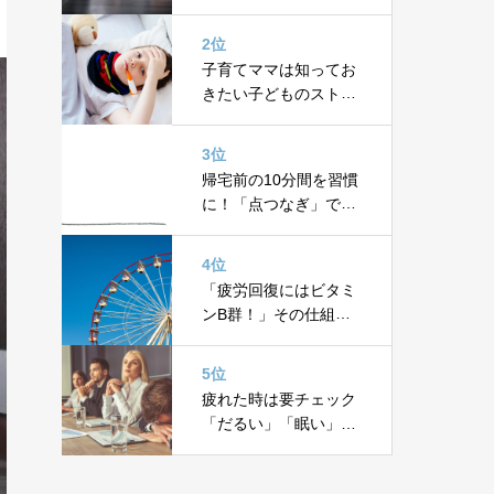
20代女性にも
2位
子育てママは知ってお
きたい子どものストレ
ス性発熱【ストレス性
発熱の処方箋③】
3位
帰宅前の10分間を習慣
に！「点つなぎ」で脳
をスイッチしよう
4位
「疲労回復にはビタミ
ンB群！」その仕組み
をTCAサイクルで図解
5位
疲れた時は要チェック
「だるい」「眠い」
「熱が下がらない」実
はストレスと関係が