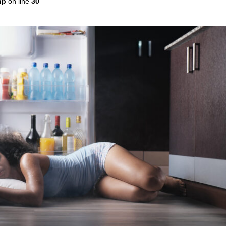
hp
on line
30