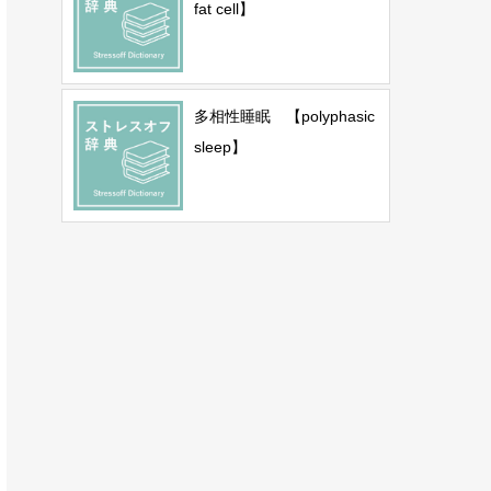
fat cell】
多相性睡眠 【polyphasic
sleep】