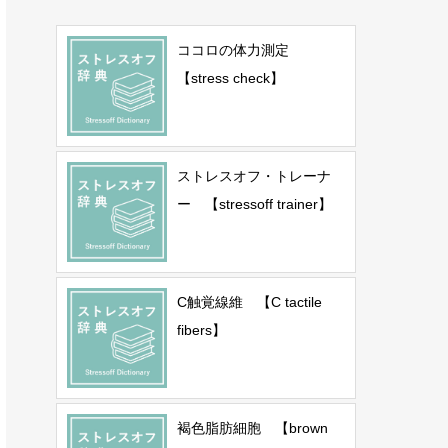
ココロの体力測定
【stress check】
ストレスオフ・トレーナ
ー 【stressoff trainer】
C触覚線維 【C tactile
fibers】
褐色脂肪細胞 【brown