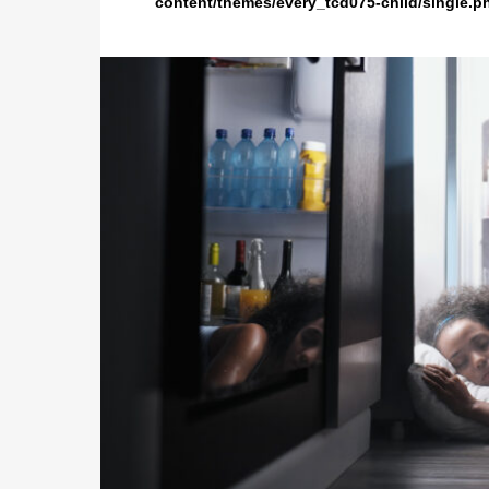
content/themes/every_tcd075-child/single.p