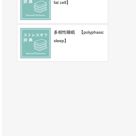
fat cell】
多相性睡眠 【polyphasic
sleep】