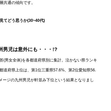
層共通の傾向です。
てどう思うか(30~40代)
州男児は意外にも・・・!?
答(男女全体)を各都道府県別に集計。泣かない県ランキ
府県上位は、第1位三重県57.6%、第2位愛知県56.
なイメージの九州男児が軒並み下位という結果となりまし