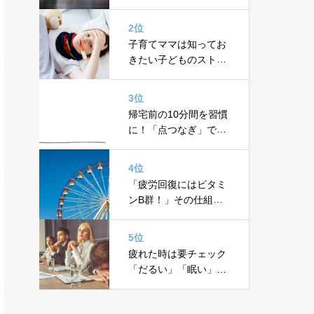
20代女性にも
2位
子育てママは知ってお
きたい子どものストレ
ス性発熱【ストレス性
発熱の処方箋③】
3位
帰宅前の10分間を習慣
に！「点つなぎ」で脳
をスイッチしよう
4位
「疲労回復にはビタミ
ンB群！」その仕組み
をTCAサイクルで図解
5位
疲れた時は要チェック
「だるい」「眠い」
「熱が下がらない」実
はストレスと関係が