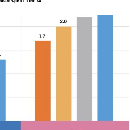
esearch.php
on line
30