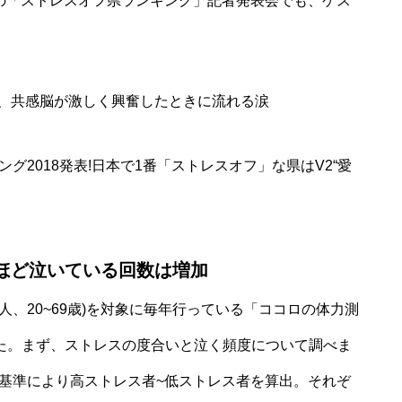
の「ストレスオフ県ランキング」記者発表会でも、ゲス
で、共感脳が激しく興奮したときに流れる涙
グ2018発表!日本で1番「ストレスオフ」な県はV2“愛
いほど泣いている回数は増加
人、20~69歳)を対象に毎年行っている「ココロの体力測
した。まず、ストレスの度合いと泣く頻度について調べま
基準により高ストレス者~低ストレス者を算出。それぞ