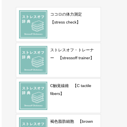
ココロの体力測定
【stress check】
ストレスオフ・トレーナ
ー 【stressoff trainer】
C触覚線維 【C tactile
fibers】
褐色脂肪細胞 【brown