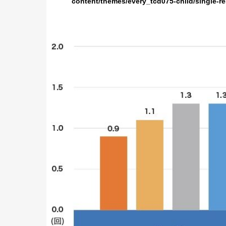
content/themes/every_tcd075-child/single-r