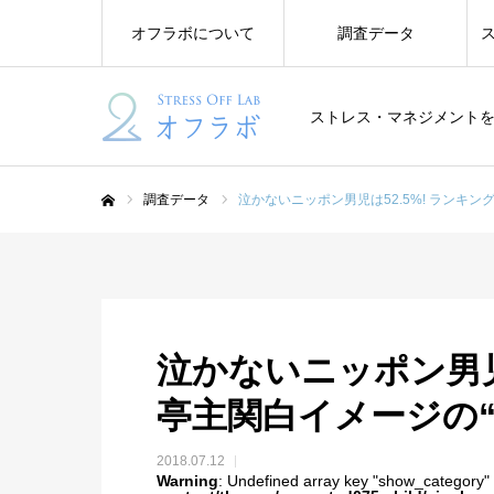
オフラボについて
調査データ
ストレス・マネジメント
調査データ
泣かないニッポン男児は52.5%! ランキ
ホーム
泣かないニッポン男児
亭主関白イメージの“
2018.07.12
Warning
: Undefined array key "show_category"